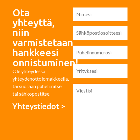
Ota
yhteyttä,
niin
varmistetaan
hankkeesi
onnistuminen!
Ole yhteydessä
yhteydenottolomakkeella,
tai suoraan puhelimitse
tai sähköpostitse.
Yhteystiedot >