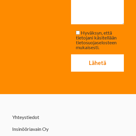
Hyväksyn, että
tietojani käsitellään
tietosuojaselosteen
mukaisesti.
Yhteystiedot
Insinööriavain Oy