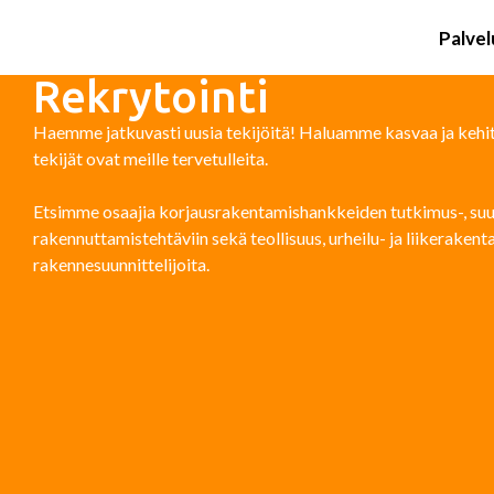
Palvel
Rekrytointi
Haemme jatkuvasti uusia tekijöitä! Haluamme kasvaa ja kehitt
tekijät ovat meille tervetulleita.
Etsimme osaajia korjausrakentamishankkeiden tutkimus-, suun
rakennuttamistehtäviin sekä teollisuus, urheilu- ja liikeraken
rakennesuunnittelijoita.