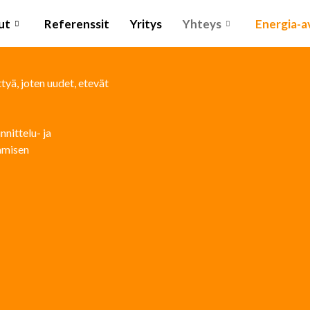
ut
Referenssit
Yritys
Yhteys
Energia-a
yä, joten uudet, etevät
nittelu- ja
tamisen