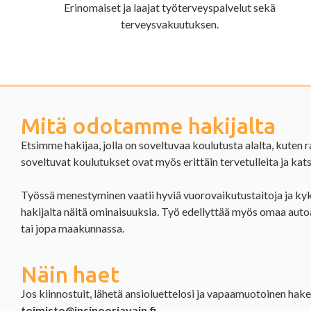
Erinomaiset ja laajat työterveyspalvelut sekä
terveysvakuutuksen.
Mitä odotamme hakijalta
Etsimme hakijaa, jolla on soveltuvaa koulutusta alalta, kuten 
soveltuvat koulutukset ovat myös erittäin tervetulleita ja kat
Työssä menestyminen vaatii hyviä vuorovaikutustaitoja ja ky
hakijalta näitä ominaisuuksia. Työ edellyttää myös omaa autoa, 
tai jopa maakunnassa.
Näin haet
Jos kiinnostuit, lähetä ansioluettelosi ja vapaamuotoinen h
toimisto@insinooriavain.fi