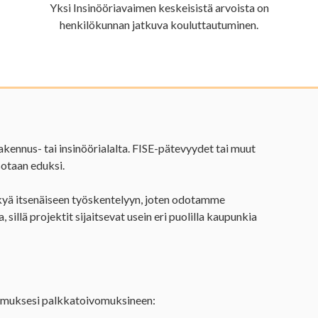
Yksi Insinööriavaimen keskeisistä arvoista on
henkilökunnan jatkuva kouluttautuminen.
rakennus- tai insinöörialalta. FISE-pätevyydet tai muut
sotaan eduksi.
kyä itsenäiseen työskentelyyn, joten odotamme
sillä projektit sijaitsevat usein eri puolilla kaupunkia
akemuksesi palkkatoivomuksineen: